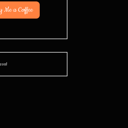
y Me a Coffee
ron!
ou can see followups on a bunch
32% of all US Intervention
f Intervention subjects by going
episodes are about opioid
o the
Legacy Updates
category.
addiction. 29% are about 
ost of those posts include links
addiction.