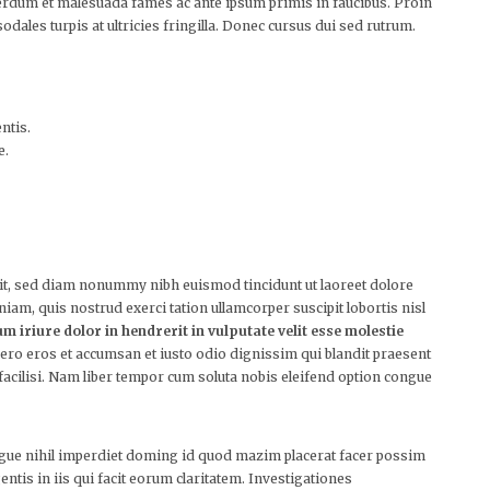
Interdum et malesuada fames ac ante ipsum primis in faucibus. Proin
odales turpis at ultricies fringilla. Donec cursus dui sed rutrum.
ntis.
e.
lit, sed diam nonummy nibh euismod tincidunt ut laoreet dolore
am, quis nostrud exerci tation ullamcorper suscipit lobortis nisl
m iriure dolor in hendrerit in vulputate velit esse molestie
at vero eros et accumsan et iusto odio dignissim qui blandit praesent
a facilisi. Nam liber tempor cum soluta nobis eleifend option congue
ngue nihil imperdiet doming id quod mazim placerat facer possim
ntis in iis qui facit eorum claritatem. Investigationes