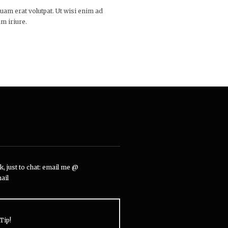
am erat volutpat. Ut wisi enim ad
m iriure.
, just to chat: email me @
ail
Tip!