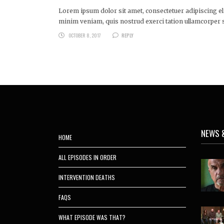
Lorem ipsum dolor sit amet, consectetuer adipiscing e
minim veniam, quis nostrud exerci tation ullamcorper s
OCTOBER 8, 2017
REPLY
NEWS 
HOME
ALL EPISODES IN ORDER
INTERVENTION DEATHS
FAQS
WHAT EPISODE WAS THAT?