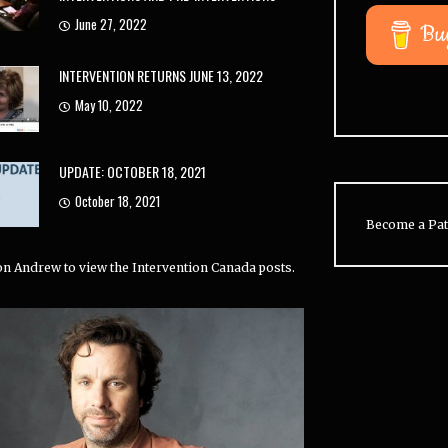
June 27, 2022
Bu
INTERVENTION RETURNS JUNE 13, 2022
May 10, 2022
UPDATE: OCTOBER 18, 2021
October 18, 2021
Become a Pat
 on Andrew to view the Intervention Canada posts.
 conducted 33% of all
California is the most
Y
ons (US). Jeff is right
represented state on
o
r at 31%.
Intervention, with
35.1%
of all
t
episodes. CA is followed by Texas
M