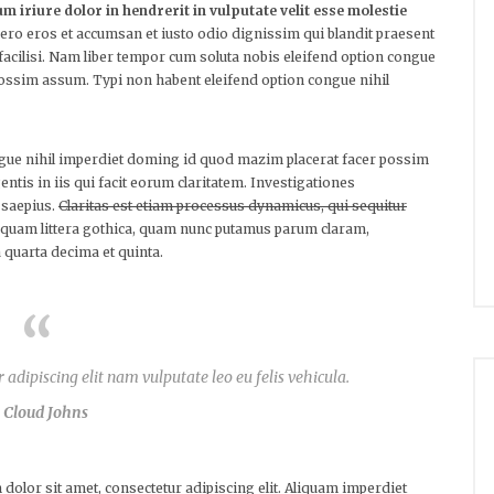
m iriure dolor in hendrerit in vulputate velit esse molestie
at vero eros et accumsan et iusto odio dignissim qui blandit praesent
a facilisi. Nam liber tempor cum soluta nobis eleifend option congue
ossim assum. Typi non habent eleifend option congue nihil
ngue nihil imperdiet doming id quod mazim placerat facer possim
ntis in iis qui facit eorum claritatem. Investigationes
 saepius.
Claritas est etiam processus dynamicus, qui sequitur
quam littera gothica, quam nunc putamus parum claram,
 quarta decima et quinta.
adipiscing elit nam vulputate leo eu felis vehicula.
 Cloud Johns
 dolor sit amet, consectetur adipiscing elit. Aliquam imperdiet