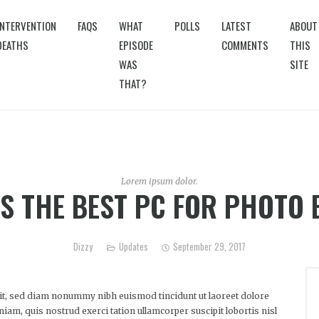
INTERVENTION
FAQS
WHAT
POLLS
LATEST
ABOUT
DEATHS
EPISODE
COMMENTS
THIS
WAS
SITE
THAT?
Lorem ipsum dolor.
S THE BEST PC FOR PHOTO 
Dizzy
Updates
September 29, 2017
lit, sed diam nonummy nibh euismod tincidunt ut laoreet dolore
am, quis nostrud exerci tation ullamcorper suscipit lobortis nisl