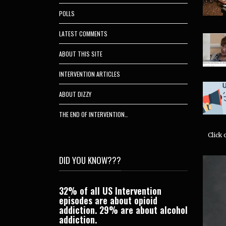
POLLS
LATEST COMMENTS
ABOUT THIS SITE
INTERVENTION ARTICLES
ABOUT DIZZY
THE END OF INTERVENTION…
Click
DID YOU KNOW???
wups on a bunch
32% of all US Intervention
Candy has
bjects by going
episodes are about opioid
Interventi
ates
category.
addiction. 29% are about alcohol
behind he
s include links
addiction.