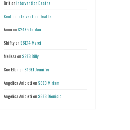
Brit
on
Intervention Deaths
Kent
on
Intervention Deaths
Anon
on
S24E5 Jordan
Shifty
on
S6E14 Marci
Melissa
on
S2E8 Billy
Sue Ellen
on
S16E1 Jennifer
Angelica Anicleti
on
S8E3 Miriam
Angelica Anicleti
on
S8E8 Dionicio