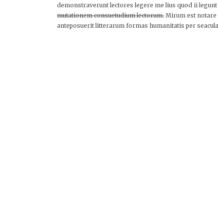
demonstraverunt lectores legere me lius quod ii legunt
mutationem consuetudium lectorum.
Mirum est notare 
anteposuerit litterarum formas humanitatis per seacula