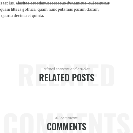
 saepius.
Claritas est etiam processus dynamicus, qui sequitur
quam littera gothica, quam nunc putamus parum claram,
 quarta decima et quinta.
RELATED
Related contents and articles.
RELATED POSTS
COMMENTS
All comments.
COMMENTS