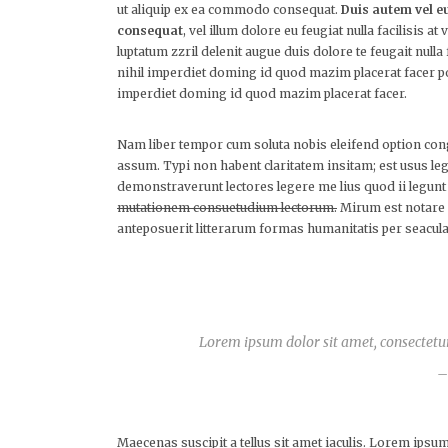
ut aliquip ex ea commodo consequat.
Duis autem vel eu
consequat
, vel illum dolore eu feugiat nulla facilisis 
luptatum zzril delenit augue duis dolore te feugait null
nihil imperdiet doming id quod mazim placerat facer p
imperdiet doming id quod mazim placerat facer.
Nam liber tempor cum soluta nobis eleifend option co
assum. Typi non habent claritatem insitam; est usus lege
demonstraverunt lectores legere me lius quod ii legunt
mutationem consuetudium lectorum.
Mirum est notare 
anteposuerit litterarum formas humanitatis per seacula
Lorem ipsum dolor sit amet, consectetur 
–
Maecenas suscipit a tellus sit amet iaculis. Lorem ipsum