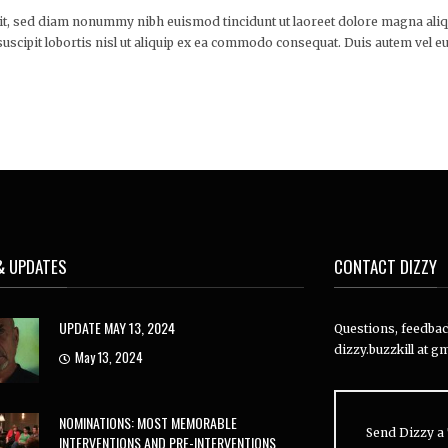
lit, sed diam nonummy nibh euismod tincidunt ut laoreet dolore magna aliqu
uscipit lobortis nisl ut aliquip ex ea commodo consequat. Duis autem vel eu
& UPDATES
CONTACT DIZZY
UPDATE MAY 13, 2024
Questions, feedback
dizzy.buzzkill at gm
May 13, 2024
NOMINATIONS: MOST MEMORABLE
Send Dizzy a 
INTERVENTIONS AND PRE-INTERVENTIONS