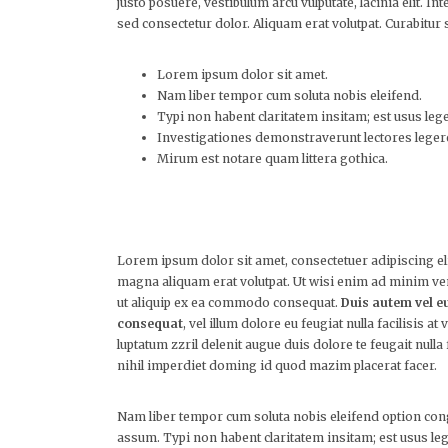
justo posuere, vestibulum arcu vulputate, lacinia elit. 
sed consectetur dolor. Aliquam erat volutpat. Curabitur s
Lorem ipsum dolor sit amet.
Nam liber tempor cum soluta nobis eleifend.
Typi non habent claritatem insitam; est usus lege
Investigationes demonstraverunt lectores leger
Mirum est notare quam littera gothica.
Lorem ipsum dolor sit amet, consectetuer adipiscing e
magna aliquam erat volutpat. Ut wisi enim ad minim veni
ut aliquip ex ea commodo consequat.
Duis autem vel eu
consequat
, vel illum dolore eu feugiat nulla facilisis 
luptatum zzril delenit augue duis dolore te feugait null
nihil imperdiet doming id quod mazim placerat facer.
Nam liber tempor cum soluta nobis eleifend option co
assum. Typi non habent claritatem insitam; est usus lege